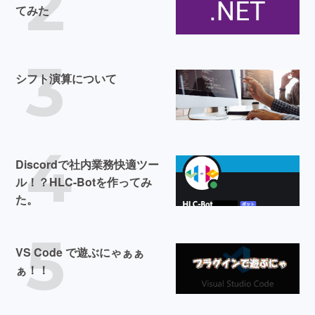
2
てみた
3
シフト演算について
4
Discordで社内業務快適ツー
ル！？HLC-Botを作ってみ
た。
5
VS Code で遊ぶにゃぁぁ
ぁ！！