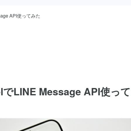
essage API使ってみた
velでLINE Message API使